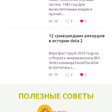
систем. 1985 год Для
вычислительных машин и
прочей...
26
0
0
12 сумасшедших рекордов
в истории dota 2
Вери фаст пуш В 2016 году на
отборах к американскому BtS
Series команда KazanPacanlar
встретилась с...
39
0
0
ПОЛЕЗНЫЕ СОВЕТЫ
Важно знать!