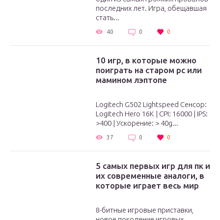
последних лет. Игра, обещавшая
стать...
40
0
0
10 игр, в которые можно
поиграть на старом pc или
мамином лэптопе
Logitech G502 Lightspeed Сенсор:
Logitech Hero 16K | CPI: 16000 | IPS:
>400 | Ускорение: > 40g...
37
0
0
5 самых первых игр для пк и
их современные аналоги, в
которые играет весь мир
8-битные игровые приставки,
новое поколение игровых