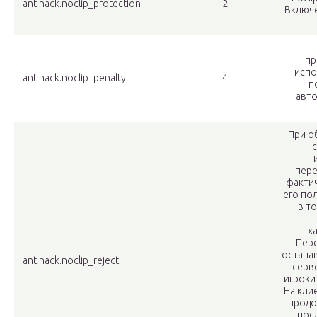
antihack.noclip_protection
2
Включё
пр
испо
antihack.noclip_penalty
4
п
авто
При о
пере
факти
его по
в то
х
Пер
остана
antihack.noclip_reject
серве
игроки
На кли
продо
пос