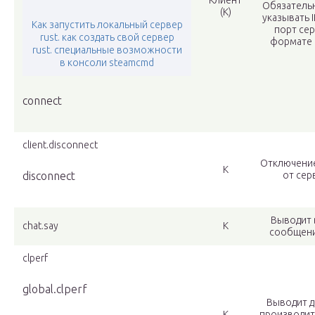
Клиент
Обязатель
(К)
указывать I
Как запустить локальный сервер
порт сер
rust. как создать свой сервер
формате I
rust. специальные возможности
в консоли steamcmd
connect
client.disconnect
Отключение
К
disconnect
от сер
Выводит 
chat.say
К
сообщения
clperf
global.clperf
Выводит д
К
производит