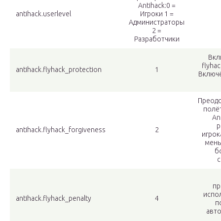
Antihack:0 =
antihack.userlevel
Игроки 1 =
Администраторы
2 =
Разработчики
Вкл
flyha
antihack.flyhack_protection
1
Включё
Преодо
полё
An
р
antihack.flyhack_forgiveness
2
игрок
мень
б
с
пр
испол
antihack.flyhack_penalty
4
п
авто