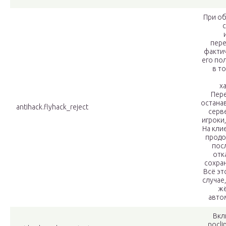
При об
пере
факти
его по
в то
х
Пер
остана
antihack.flyhack_reject
серве
игроки
На кли
продо
пос
отк
сохра
Всё эт
случае
жё
авто
Вкл
nocli