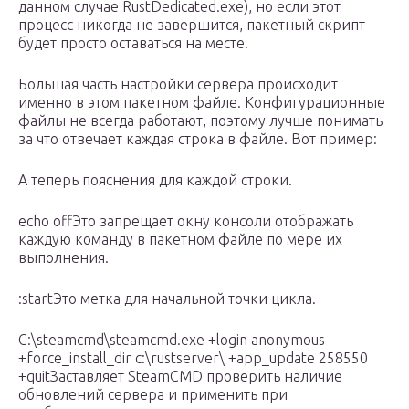
данном случае RustDedicated.exe), но если этот
процесс никогда не завершится, пакетный скрипт
будет просто оставаться на месте.
Большая часть настройки сервера происходит
именно в этом пакетном файле. Конфигурационные
файлы не всегда работают, поэтому лучше понимать
за что отвечает каждая строка в файле. Вот пример:
А теперь пояснения для каждой строки.
echo offЭто запрещает окну консоли отображать
каждую команду в пакетном файле по мере их
выполнения.
:startЭто метка для начальной точки цикла.
C:\steamcmd\steamcmd.exe +login anonymous
+force_install_dir c:\rustserver\ +app_update 258550
+quitЗаставляет SteamCMD проверить наличие
обновлений сервера и применить при