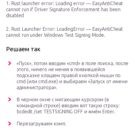
1. Rust launcher error: Loading error — EasyAntiCheat
cannot run if Driver Signature Enforcement has been
disabled
2. Rust Launcher Error: LoadingError — EasyAntiCheat
cannot run under Windows Test Signing Mode.
Решаем так
«Пуск», потом вводим «cmd» в поле поиска, после
этого, ничего не меняя в появившейся
подсказке клацаем правой кнопкой мыши по
cmd (или cmd.exe) и выбираем «Запуск от имени
администратора».
В черном окне с мигающим курсором (в
командной строке) вводим вот такую строку:
bcdedit /set TESTSIGNING OFF и жмём Enter.
Перезагружаем комп.