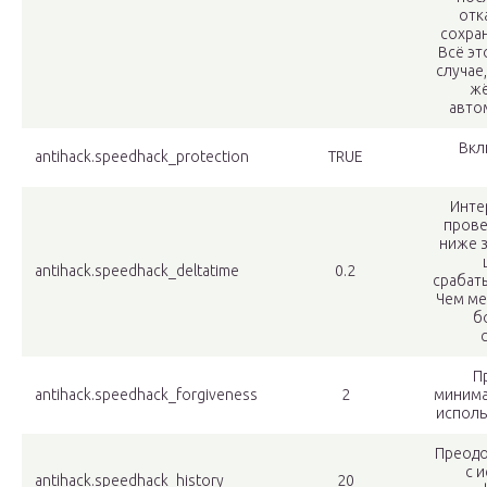
отк
сохра
Всё эт
случае
жё
авто
Вкл
antihack.speedhack_protection
TRUE
Инте
прове
ниже з
antihack.speedhack_deltatime
0.2
срабат
Чем ме
б
П
antihack.speedhack_forgiveness
2
минима
исполь
Преодо
с 
antihack.speedhack_history
20