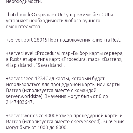
необходимости.
-batchmodeОткрывает Unity в режиме без GUI и
устраняет необходимость любого ручного
вмешательства
+server.port 28015Порт подключения клиента Rust.
+server.level «Procedural map»Выбор карты сервера,
в Rust четыре типа карт: «Procedural map», «Barren»,
«HapisIsland”, ”SavasIsland”.
+server.seed 1234Сид карты, который будет
использоваться для процедурной карты или карты
Barren (используется вместе с командой
server.worldsize). Значения могут быть от 0 до
2147483647.
+server.worldsize 4000Размер процедурной карты и
Barren (используется вместе с server.seed). Значения
могут быть от 1000 до 6000.