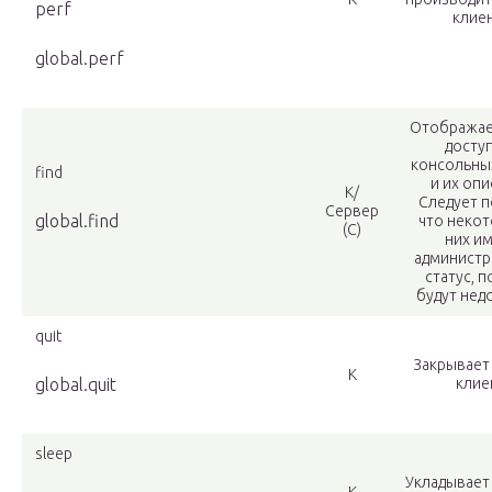
perf
клиен
global.perf
Отображае
досту
консольны
find
и их опи
К/
Следует п
Сервер
global.find
что некот
(С)
них и
администр
статус, 
будут нед
quit
Закрывает
К
global.quit
клие
sleep
Укладывает