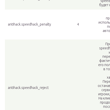
speed
будет
пр
исполь
antihack.speedhack_penalty
4
п
авто
Пр
speed
пере
факти
его по
в то
х
Пер
остана
antihack.speedhack_reject
серве
игроки
На кли
продо
пос