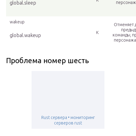
К
global.sleep
персонажа
wakeup
Отменяет 
предыд
К
global.wakeup
команды, п
персонажа 
Проблема номер шесть
Rust сервера • мониторинг
серверов rust