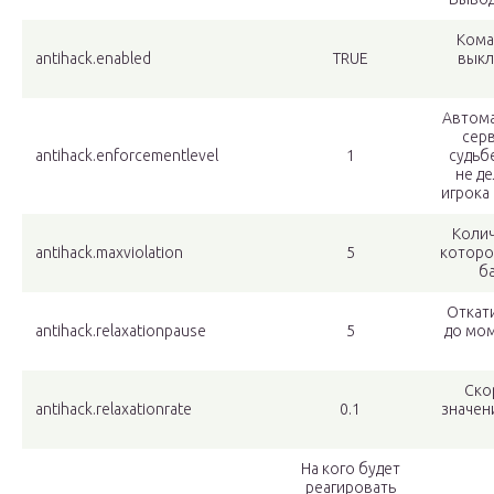
Кома
antihack.enabled
TRUE
выкл
Автома
сер
antihack.enforcementlevel
1
судьбе
не де
игрока 
Колич
antihack.maxviolation
5
которо
ба
Откат
antihack.relaxationpause
5
до мо
Ско
antihack.relaxationrate
0.1
значен
На кого будет
реагировать