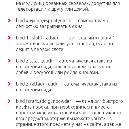
на модифицированных серверах, допустим для
телепортации к другу или домой.
bind x +jump;+sprint;+duck — поможет вам с
лёгкостью запрыгивать в окна
bind 1 +slot1;+attack — При нажатии кнопки 1
автоматически используется шприц, если он
лежит в первом слоте.
bind z attack;duck — автоматическая атака из
положения сидя,полезно использовать при
добычи ресурсов или рейде кирками.
bind z +attack;+duck — автоматическая атака из
положения сидя.
bind j craft.add gunpowder 1 — бинд для быстрого
крафта пороха, при необходимости вместо
пороха можно указать id или shortname нужного
вам предмета,которые вы можете узнать на
странице этого предмета у нас на сайте, а так же