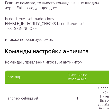
Если не помогло, то вместо команды выше вводим
через Enter следующие две:
bcdedit.exe -set loadoptions
ENABLE_INTEGRITY_CHECKS bcdedit.exe -set
TESTSIGNING OFF
и также перезагружаемся.
Команды настройки античита
Команды управления игровым античитом.
Значение по
Команда
умолчанию
Опове
кон
Ничег
antihack.debuglevel
1
Выво
серьёз
Вывод