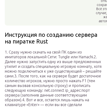
отк
сохра
Всё эт
случае
жё
авто
Инструкция по созданию сервера
на пиратке Rust
1. Сразу нужно скачать на свой ПК один из
имитаторов локальной Сети: Tungle или Hamachi.2.
Далее нужно запустить одну из выше предложенных
утилит и создать специальную игровую комнату, хотя
можно подключиться к уже существующей – решайте
сами.3. После того, как на сервере будет достаточное
количество игроков, нужно просто нажать F1 (тем
самым вызвав консольную строку) и прописать
следующую команду: net.connect ip_адрес:порт
сервера (заполнив данные соответствующим
образом).4. Вот и все, остается лишь нажать на
клавиатуре «Enter» — если вы все сделали