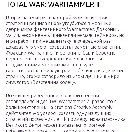
TOTAL WAR: WARHAMMER II
Вторая часть игры, в которой культовая серия
стратегий решила вновь углубиться в мрачные
дебри мира фэнтезийного Warhammer. Драконы и
магия, несомненно, привлекли немало геймеров, но
и разработчики не дали маху, в очередной раз
доказав, что умеют создавать грамотные стратегии.
Фракции Warhammer и ее юниты были бережно
перенесены в цифровой вид и дополнены
продуманными механиками, что вкупе
гарантировало немалую реиграбельность. И, как ни
странно, это же сотворило из игры лучший в мире
симулятор «Властелина колец».
Все вышеприведенное в равной степени
справедливо и для TW: Warhammer 2, разве что в
большей степени. На этот раз Creative Assembly
действительно удалось создать одну из лучших
стратегий последних лет. К примеру, новая механика
Великого Вихря может показаться огромной
поблажкой игроку, но, на самом деле, она только