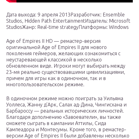
Дата выхода: 9 апреля 2013Разработчик: Ensemble
Studios, Hidden Path EntertainmentИздатель: Microsoft
StudiosЖанр: Real-time strategyПлатформы: Windows
Age of Empires II HD — ремастер-версия
оригинальной Age of Empires II для нового
поколения геймеров, желающих ознакомиться с
неустаревающей классикой в несколько
обновленном виде. Игроки могут выбирать между
23-мя реально существовавшими цивилизациями,
причем для игры как в одиночном, так и в
многопользовательском режиме.
В одиночном режиме можно поиграть за Уильяма
Уоллеса, Жанну д’Арк, Салах ад-Дина, Чингисхана и
Барбароссу — реальных исторических личностей.
Благодаря дополнению «Завоеватели», вы также
сможете сыграть в кампании Аттилы, Сида
Кампеадора и Монтесумы. Кроме того, в ремастер-
версии Age of Empires II были добавлены несколько