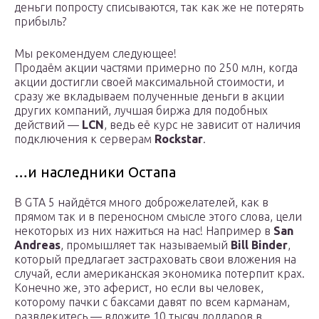
деньги попросту списываются, так как же не потерять
прибыль?
Мы рекомендуем следующее!
Продаём акции частями примерно по 250 млн, когда
акции достигли своей максимальной стоимости, и
сразу же вкладываем полученные деньги в акции
других компаний, лучшая биржа для подобных
действий —
LCN
, ведь её курс не зависит от наличия
подключения к серверам
Rockstar
.
…и наследники Остапа
В GTA 5 найдётся много доброжелателей, как в
прямом так и в переносном смысле этого слова, цели
некоторых из них нажиться на нас! Например в
San
Andreas
, промышляет так называемый
Bill Binder
,
который предлагает застраховать свои вложения на
случай, если американская экономика потерпит крах.
Конечно же, это аферист, но если вы человек,
которому пачки с баксами давят по всем карманам,
развлекитесь — вложите 10 тысяч долларов в