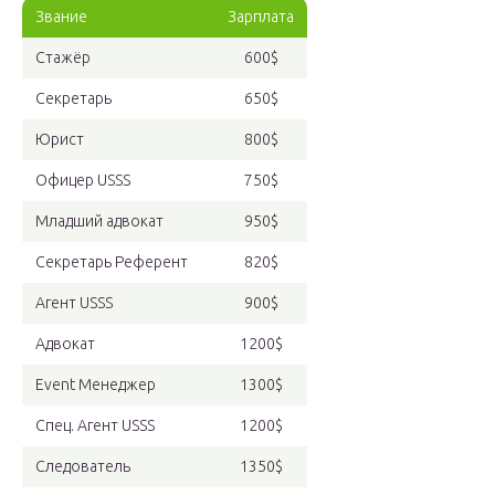
Звание
Зарплата
Стажёр
600$
Секретарь
650$
Юрист
800$
Офицер USSS
750$
Младший адвокат
950$
Секретарь Референт
820$
Агент USSS
900$
Адвокат
1200$
Event Менеджер
1300$
Спец. Агент USSS
1200$
Следователь
1350$