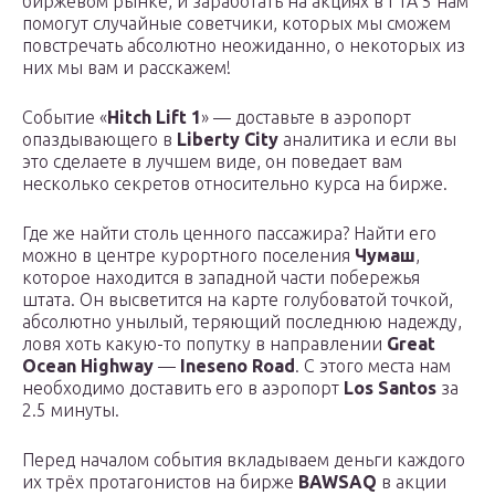
биржевом рынке, и заработать на акциях в ГТА 5 нам
помогут случайные советчики, которых мы сможем
повстречать абсолютно неожиданно, о некоторых из
них мы вам и расскажем!
Событие «
Hitch Lift 1
» — доставьте в аэропорт
опаздывающего в
Liberty City
аналитика и если вы
это сделаете в лучшем виде, он поведает вам
несколько секретов относительно курса на бирже.
Где же найти столь ценного пассажира? Найти его
можно в центре курортного поселения
Чумаш
,
которое находится в западной части побережья
штата. Он высветится на карте голубоватой точкой,
абсолютно унылый, теряющий последнюю надежду,
ловя хоть какую-то попутку в направлении
Great
Ocean Highway
—
Ineseno Road
. С этого места нам
необходимо доставить его в аэропорт
Los Santos
за
2.5 минуты.
Перед началом события вкладываем деньги каждого
их трёх протагонистов на бирже
BAWSAQ
в акции