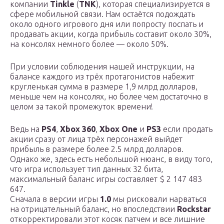
компании
Tinkle
(
TNK
), которая специализируется в
сфере мобильной связи. Нам остаётся подождать
около одного игрового дня или попросту поспать и
продавать акции, когда прибыль составит около 30%,
на консолях немного более — около 50%.
При условии соблюдения нашей инструкции, на
балансе каждого из трёх протагонистов набежит
кругленькая сумма в размере 1,9 млрд долларов,
меньше чем на консолях, но более чем достаточно в
целом за такой промежуток времени!
Ведь на
PS4
,
Xbox 360
,
Xbox One
и
PS3
если продать
акции сразу от лица трёх персонажей выйдет
прибыль в размере более 2.5 млрд долларов.
Однако же, здесь есть небольшой нюанс, в виду того,
что игра использует тип данных 32 бита,
максимальный баланс игры составляет $ 2 147 483
647.
Сначала в версии игры
1.0
мы рисковали нарваться
на отрицательный баланс, но впоследствии
Rockstar
откорректировали этот косяк патчем и все лишние