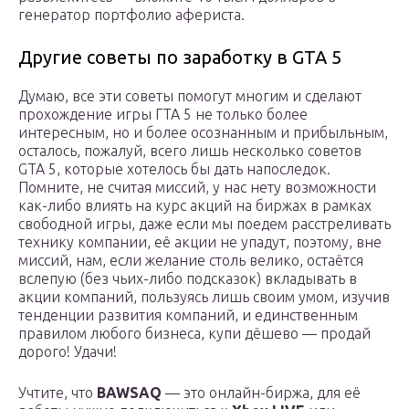
генератор портфолио афериста.
Другие советы по заработку в GTA 5
Думаю, все эти советы помогут многим и сделают
прохождение игры ГТА 5 не только более
интересным, но и более осознанным и прибыльным,
осталось, пожалуй, всего лишь несколько советов
GTA 5, которые хотелось бы дать напоследок.
Помните, не считая миссий, у нас нету возможности
как-либо влиять на курс акций на биржах в рамках
свободной игры, даже если мы поедем расстреливать
технику компании, её акции не упадут, поэтому, вне
миссий, нам, если желание столь велико, остаётся
вслепую (без чьих-либо подсказок) вкладывать в
акции компаний, пользуясь лишь своим умом, изучив
тенденции развития компаний, и единственным
правилом любого бизнеса, купи дёшево — продай
дорого! Удачи!
Учтите, что
BAWSAQ
— это онлайн-биржа, для её